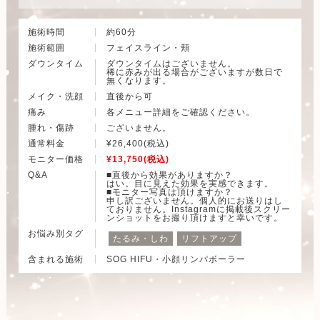
施術時間
約60分
施術範囲
フェイスライン・頬
ダウンタイム
ダウンタイムはございません。
稀に赤みが出る場合がございますが数日で
無くなります。
メイク・洗顔
直後から可
痛み
各メニュー詳細をご確認ください。
腫れ・傷跡
ございません。
通常料金
¥26,400(税込)
モニター価格
¥13,750(税込)
Q&A
■直後から効果がありますか？
はい。目に見えた効果を実感できます。
■モニター写真は頂けますか？
申し訳ございません。個人的にお送りはし
ておりません。Instagramに掲載後スクリー
ンショットをお撮り頂けますと幸いです。
お悩み別タグ
たるみ・しわ
リフトアップ
含まれる施術
SOG HIFU・小顔リンパボーラー