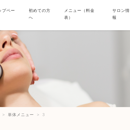
ップペー
初めての方
メニュー（料金
サロン情
へ
表）
報
単体メニュー
3