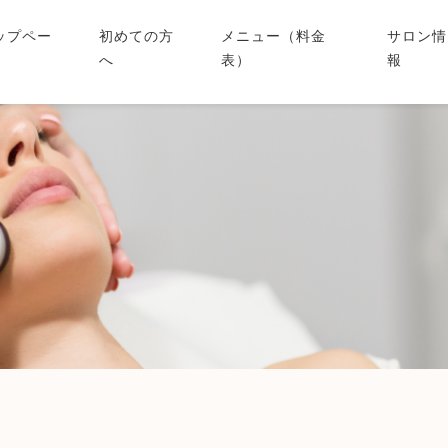
ップペー
初めての方
メニュー（料金
サロン情
へ
表）
報